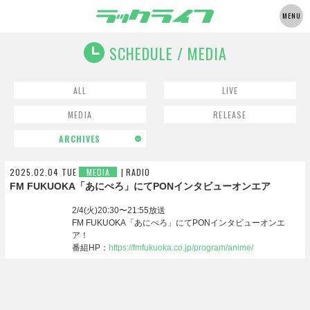
MENU
SCHEDULE / MEDIA
ALL
LIVE
MEDIA
RELEASE
ARCHIVES
2026.12
2025.02.04 TUE
MEDIA
RADIO
2026.11
FM FUKUOKA「あにぺろ」にてPONインタビューオンエア
2026.10
2026.09
2/4(火)20:30〜21:55放送
FM FUKUOKA「あにぺろ」にてPONインタビューオンエ
2026.08
ア！
2026.07
番組HP：
https://fmfukuoka.co.jp/program/anime/
2026.06
2026.05
2026.04