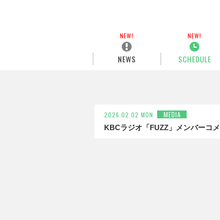
NEWS
SCHEDULE
MEDIA
2026.02.02 MON
KBCラジオ「FUZZ」メンバーコ
2/2(月) 17:55
～
22:00 放送
FM NORTH WAVE 「
番組HP：
https://kbc.co.jp/f