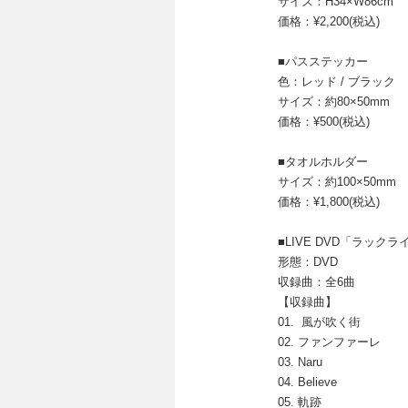
サイズ：H34×W86cm
価格：¥2,200(税込)
■パスステッカー
色：レッド / ブラック
サイズ：約80×50mm
価格：¥500(税込)
■タオルホルダー
サイズ：約100×50mm
価格：¥1,800(税込)
■LIVE DVD「ラックライフ G
形態：DVD
収録曲：全6曲
【収録曲】
01. 風が吹く街
02. ファンファーレ
03. Naru
04. Believe
05. 軌跡